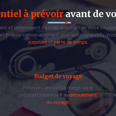
entiel à prévoir
avant de v
ment et sereinement de chaque instant de votre voyage
et finaliser convenablement tous vos préparatifs. Vou
surprises
et
perte de temps
.
Budget de voyage
s
Prévoyez une petite marge sur le
montant nécessaire au
déroulement
du voyage.