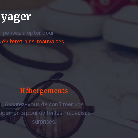
oyager
, pensez à opter pour
s
éviterez ainsi mauvaises
Hébergements
Assurez-vous de confirmer vos
logements pour éviter les mauvaises
surprises.