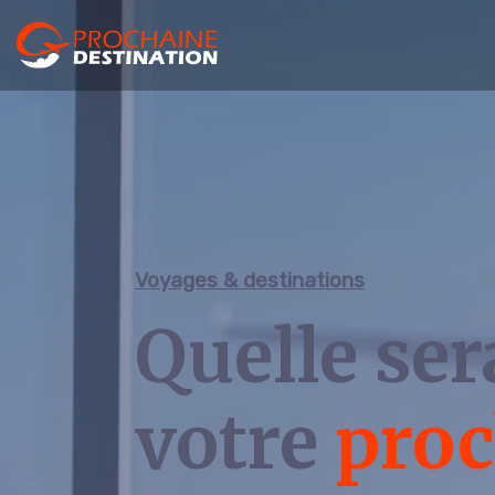
Voyages & destinations
Quelle ser
votre
proc