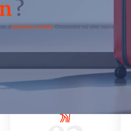
on
?
de d’
endroits à visiter
. Choisissez où aller suivant