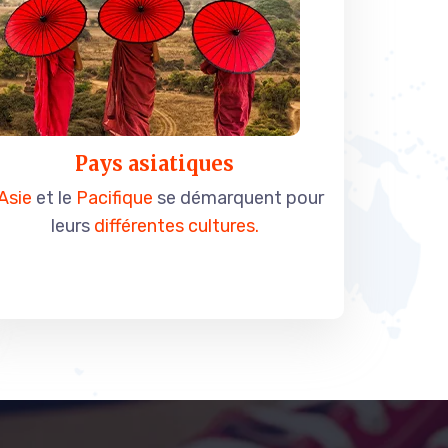
Pays asiatiques
Asie
et le
Pacifique
se démarquent pour
leurs
différentes cultures.