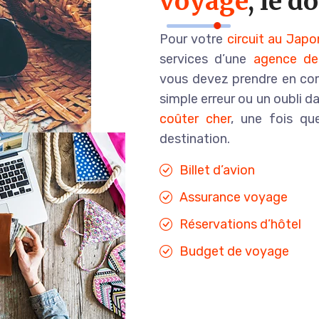
voyage
, le 
Pour votre
circuit au Japo
services d’une
agence de
vous devez prendre en com
simple erreur ou un oubli d
coûter cher
, une fois q
destination.
Billet d’avion
Assurance voyage
Réservations d’hôtel
Budget de voyage