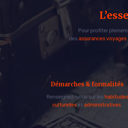
L’ess
Pour profiter pleine
des
assurances voyages
Démarches & formalités
Renseignez-vous sur les
habitude
culturelles
et
administratives
.