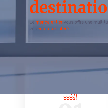
destinati
Le
monde entier
vous offre une multitu
vos
centres d’intérêt
.