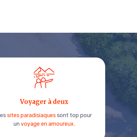
Voyager à deux
Les
sites paradisiaques
sont top pour
un
voyage en amoureux.