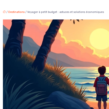
/
Destinations
/ Voyager à petit budget : astuces et solutions économiques