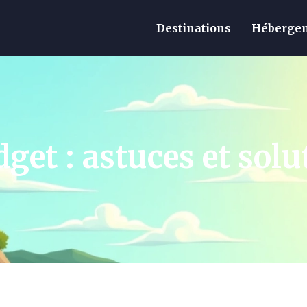
Destinations
Hébergem
dget : astuces et so